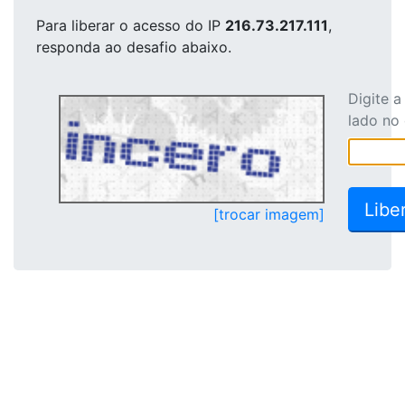
Para liberar o acesso
do IP
216.73.217.111
,
responda ao desafio abaixo.
Digite 
lado no
[trocar imagem]